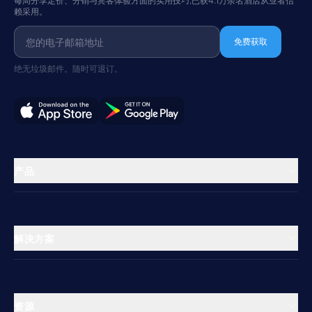
每周分享定价、分销与宾客体验方面的实用技巧,已获4.1万余名酒店从业者信
赖采用。
免费获取
绝无垃圾邮件。随时可退订。
产品
物业管理
渠道管理器
解决方案
预订引擎
酒店
支付处理
青年旅舍
多物业管理中心
资源