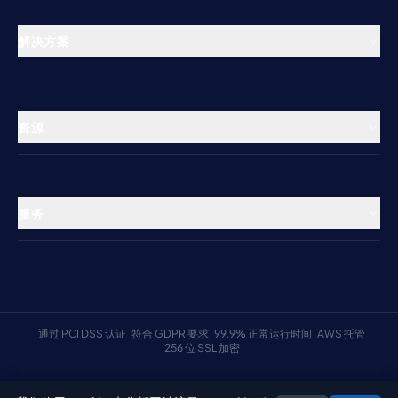
渠道管理器
解决方案
预订引擎
酒店
支付处理
青年旅舍
多物业管理中心
资源
产权式酒店
关于我们
宾客体验应用
度假租赁
集成
物业管理公司
服务
常见问题
帮助中心
博客
系统状态
成为合作伙伴
安全与信任
安全与信任
通过 PCI DSS 认证
符合 GDPR 要求
99.9% 正常运行时间
AWS 托管
系统登录
256 位 SSL 加密
预期效果