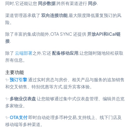
同时,它还能让您
同步数据
跨所有渠道进行
同步
.
渠道管理器承载了
双向连接功能
,最大限度降低重复预订的风
险。
除了丰富的集成功能外,OTA SYNC 还提供
开放API和iCal链
接
.
除了
云端部署
之外,它还
配备移动应用
,让您随时随地轻松获取
所有信息。
主要功能
✨
预订引擎
通过实时房态与房价、相关产品与服务的追加销售
和交叉销售、特别优惠等方式,提升宾客体验。
✨
多物业仪表盘
让您能够通过集中式仪表盘管理、编辑并总览
多家物业。
✨
OTA支付
即时自动处理多币种交易,支持线上、线下门店及
移动端等多种渠道。