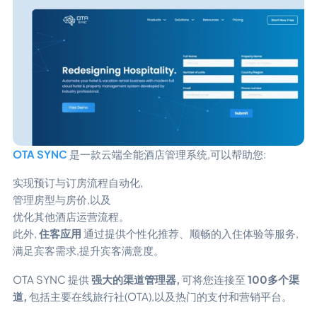
OTA SYNC
是一款云端全能酒店管理系统,可以帮助您:
实现预订与订房流程自动化,
管理房型与房价,以及
优化其他酒店运营流程。
此外,
住客应用
通过提供个性化推荐、顺畅的入住体验等服务,
满足宾客需求,提升宾客满意度。
OTA SYNC 提供
强大的渠道管理器,
可将您连接至
100多个渠
道,
包括主要在线旅行社(OTA),以及热门的支付和营销平台。