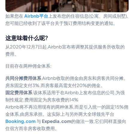
如果您在
Airbnb平台
上发布您的住宿信息(公寓、房间或别墅),
您可能已经收到了该平台关于预订费用结构变更的通知。
这意味着什么呢?
从2020年12月7日起,Airbnb宣布将调整其提供服务所收取的
费用。
目前存在两种佣金体系:
共同分摊费用体系
Airbnb收取的佣金由房东和房客共同分摊。
房东固定支付3%,而房客最高需支付20%的佣金。
固定费用体系
该体系适用于在Airbnb上发布信息的公司,为强
制性规定,费用固定为房东收费的14%
Airbnb将不再沿用现有的两种体系,而是引入统一的固定15%佣
金体系,由房东承担。这实际上与另外两大全球领先平台
Booking.com
与
Expedia.com
的做法一致,它们同样直接向
住宿方而非房客收取费用。